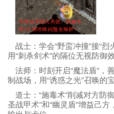
战士：学会“野蛮冲撞”接“烈
用“刺杀剑术”的隔位无视防御
法师：时刻开启“魔法盾”，
制战场，用“诱惑之光”召唤的
道士：“施毒术”削减对方防
圣战甲术”和“幽灵盾”增益己方，