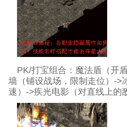
PK/打宝组合：魔法盾（开
墙（铺设战场，限制走位）->
速）->疾光电影（对直线上的