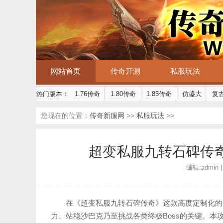
网站首页
传奇开测
私服玩法
热门版本：
1.76传奇
1.80传奇
1.85传奇
仿盛大
复
您现在的位置：
传奇新服网
>>
私服玩法
>>
超变私服九转石碑传
编辑:admin |
在《超变私服九转石碑传奇》这款高度定制化的
力、站稳沙巴克乃至挑战各类终极Boss的关键。本