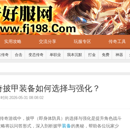
实用攻略
交流分享
玩服专区
传奇工具
古传奇
合击
变态传奇
单职业
我本沉默
打金
免费
神器
奇披甲装备如何选择与强化？
 时间:2026-05-31 08:08:02
传奇游戏中，披甲（即身体防具）的选择与强化是提升角色战斗
攻略将以问答形式，深入剖析披甲
装备
的奥秘，帮助各位玩家少