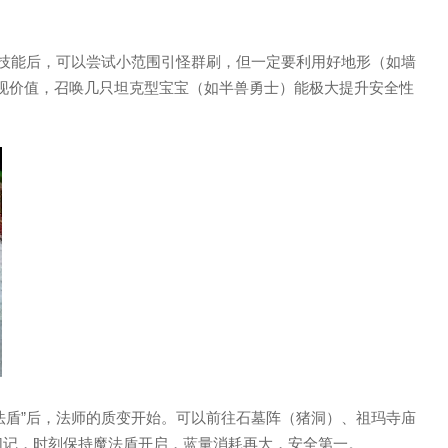
期群攻技能后，可以尝试小范围引怪群刷，但一定要利用好地形（如墙
显现价值，召唤几只坦克型宝宝（如半兽勇士）能极大提升安全性
“魔法盾”后，法师的质变开始。可以前往石墓阵（猪洞）、祖玛寺庙
。切记，时刻保持魔法盾开启，蓝量消耗再大，安全第一。