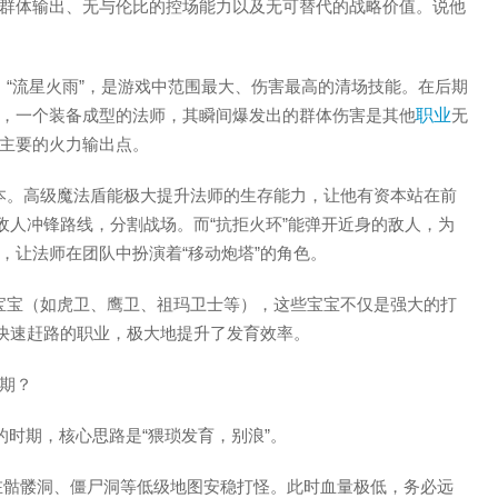
群体输出、无与伦比的控场能力以及无可替代的战略价值。说他
”、“流星火雨”，是游戏中范围最大、伤害最高的清场技能。在后期
，一个装备成型的法师，其瞬间爆发出的群体伤害是其他
职业
无
主要的火力输出点。
根本。高级魔法盾能极大提升法师的生存能力，让他有资本站在前
敌人冲锋路线，分割战场。而“抗拒火环”能弹开近身的敌人，为
，让法师在团队中扮演着“移动炮塔”的角色。
的宝宝（如虎卫、鹰卫、祖玛卫士等），这些宝宝不仅是强大的打
”快速赶路的职业，极大地提升了发育效率。
期？
”的时期，核心思路是“猥琐发育，别浪”。
主，在骷髅洞、僵尸洞等低级地图安稳打怪。此时血量极低，务必远