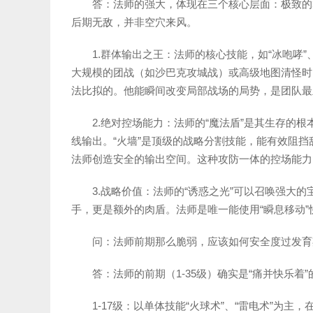
答：法师的强大，体现在三个核心层面：极致的
后期无敌，并非空穴来风。
1.群体输出之王：法师的核心技能，如“冰咆哮
大规模的团战（如沙巴克攻城战）或高级地图清怪时
法比拟的。他能瞬间改变局部战场的局势，是团队最
2.绝对控场能力：法师的“魔法盾”是其生存的
线输出。“火墙”是顶级的战略分割技能，能有效阻挡
法师创造安全的输出空间。这种攻防一体的控场能力
3.战略价值：法师的“诱惑之光”可以召唤强大
手，更是额外的肉盾。法师是唯一能使用“瞬息移动
问：法师前期那么脆弱，应该如何安全度过发育
答：法师的前期（1-35级）确实是“痛并快乐着
1-17级：以单体技能“火球术”、“雷电术”为