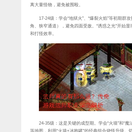
离大量怪物，避免被围殴。
17-24级：学会“地狱火”、“爆裂火焰”等初
角、狭窄通道），避免四面受敌。“诱惑之光”开始
和打怪效率。
24-35级：这是关键的成型期。学会“火墙”和
等地图，利用“火墙+冰咆哮”的经典组合烧怪升级