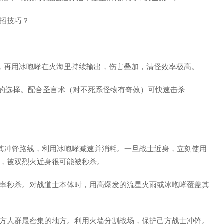
招技巧？
。
，再用冰咆哮在火海里持续输出，伤害叠加，清怪效率极高。
高的选择。配合圣言术（对不死系怪物有奇效）可快速击杀
挡其冲锋路线，利用冰咆哮减速并消耗。一旦战士近身，立刻使用
，被双烈火近身很可能被秒杀。
率秒杀。对战道士本体时，用高爆发的流星火雨或冰咆哮覆盖其
方人群最密集的地方。利用火墙分割战场，保护己方战士冲锋。