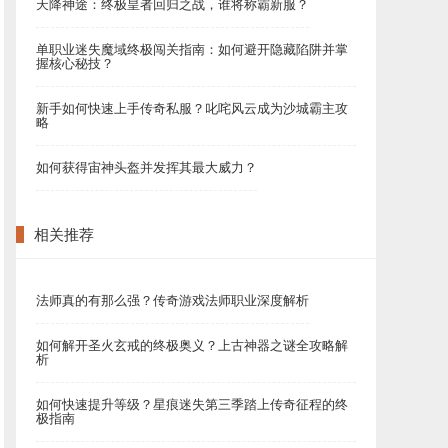
天降神途：终极皇者回归之战，谁将称霸新服？
单职业迷失魔域终极闯关指南：如何避开隐藏陷阱并掌
握核心秘技？
新手如何快速上手传奇私服？叱咤风云成为沙城霸主攻
略
如何获得宙神头盔并发挥其最大威力？
相关推荐
法师真的有那么强？传奇游戏法师职业深度解析
如何解开圣火玄戒的终极奥义？上古神器之谜全攻略解
析
如何快速提升等级？星痕迷失第三季踏上传奇征程的终
极指南