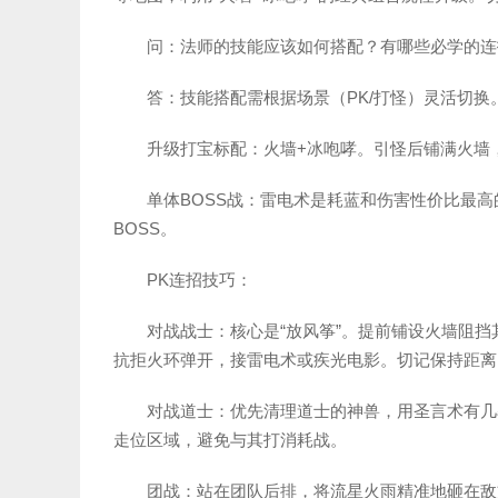
问：法师的技能应该如何搭配？有哪些必学的连
答：技能搭配需根据场景（PK/打怪）灵活切换
升级打宝标配：火墙+冰咆哮。引怪后铺满火墙
单体BOSS战：雷电术是耗蓝和伤害性价比最
BOSS。
PK连招技巧：
对战战士：核心是“放风筝”。提前铺设火墙阻
抗拒火环弹开，接雷电术或疾光电影。切记保持距离
对战道士：优先清理道士的神兽，用圣言术有几
走位区域，避免与其打消耗战。
团战：站在团队后排，将流星火雨精准地砸在敌