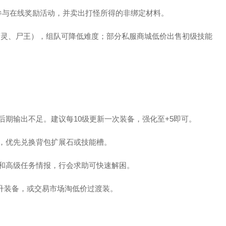
参与在线奖励活动，并卖出打怪所得的非绑定材料。
髅精灵、尸王），组队可降低难度；部分私服商城低价出售初级技能
后期输出不足。建议每10级更新一次装备，强化至+5即可。
水，优先兑换背包扩展石或技能槽。
成和高级任务情报，行会求助可快速解困。
提升装备，或交易市场淘低价过渡装。