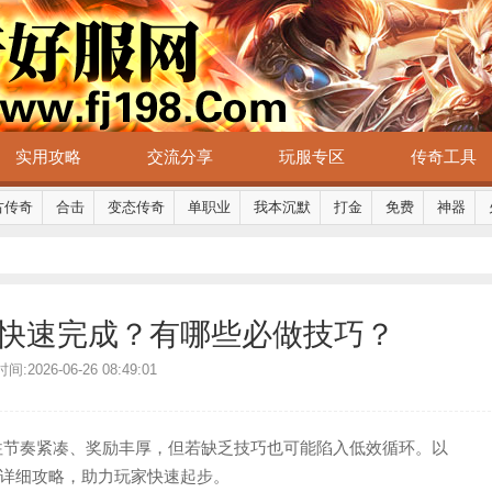
实用攻略
交流分享
玩服专区
传奇工具
古传奇
合击
变态传奇
单职业
我本沉默
打金
免费
神器
快速完成？有哪些必做技巧？
间:2026-06-26 08:49:01
往节奏紧凑、奖励丰厚，但若缺乏技巧也可能陷入低效循环。以
详细攻略，助力玩家快速起步。