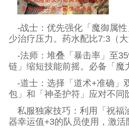
-战士：优先强化「魔御属
少治疗压力。药水配比7:3（
-法师：堆叠「暴击率」至3
链」缩短技能前摇。必备「魔
-道士：选择「道术+准确」
包」和「神圣护符」应对不同
私服独家技巧：利用「祝福
器幸运值+3的队员使用，激活