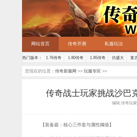
网站首页
传奇开测
私服玩法
热门版本：
1.76传奇
1.80传奇
1.85传奇
仿盛大
复
您现在的位置：
传奇新服网
>>
玩服专区
>>
传奇战士玩家挑战沙巴
编辑:传奇玩家 | 
【装备篇：核心三件套与属性阈值】