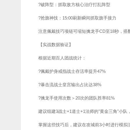
?破阵型：抓取敌方核心治疗打乱阵型
?抢旗神技：15:00刷新瞬间抓取旗手接力
注意佩戴技巧项链可缩短擒龙手CD至18秒，搭
【实战数据验证】
根据近期百人团战统计：
?佩戴护身戒指战士存活率提升47%
?暴击流战士皇宫输出占比达38%
?擒龙手使用次数＞20次的团队胜率81%
建议组建3战士+1道士+1法师的"黄金三角"小队
掌握这些技巧后，建议在攻城前3小时进行模拟