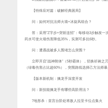
【特殊应对篇：破解经典困局】
问：如何对抗法师火墙+冰旋风组合？
答：采用"Z字步+突斩连招"：每移动3步触发
药水可使火墙伤害降低35%，实测可多抗6秒。
问：遭遇战被多人围堵怎么突围？
立即开启"战神附体"（5秒霸体），切换祈祷之刃
（绿毒伤害占比超60%），突围路线选择己方法师
【版本新机制：擒龙手深度开发
问：新技能擒龙手有哪些高阶用法？
?地形杀：皇宫台阶处将敌人拉至卡位点集火