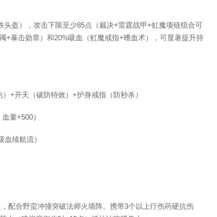
铁头盔），攻击下限至少85点（裁决+雷霆战甲+虹魔项链组合可
镯+暴击勋章）和20%吸血（虹魔戒指+嗜血术），可显著提升持
伤）+开天（破防特效）+护身戒指（防秒杀）
血量+500）
吸血续航流）
火，配合野蛮冲撞突破法师火墙阵。携带3个以上疗伤药硬抗伤