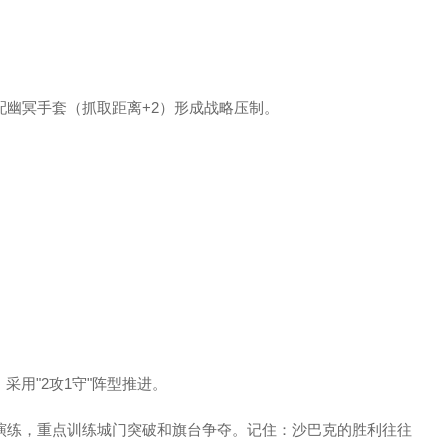
配幽冥手套（抓取距离+2）形成战略压制。
，采用"2攻1守"阵型推进。
演练，重点训练城门突破和旗台争夺。记住：沙巴克的胜利往往