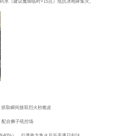
药水（建议魔御临时+15点）抵抗冰咆哮集火。
，抓取瞬间接双烈火秒脆皮
阵，配合狮子吼控场
减伤40%），引诱敌方集火后反手逐日剑法