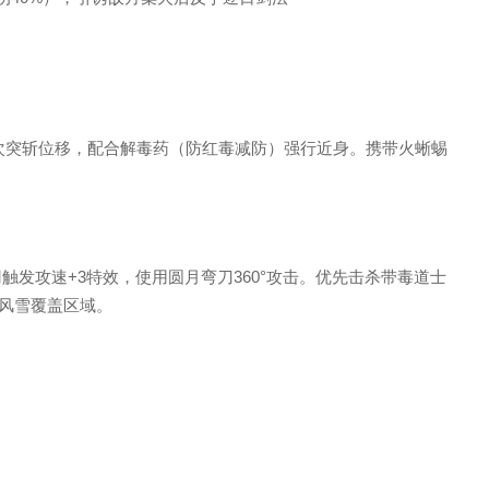
一次突斩位移，配合解毒药（防红毒减防）强行近身。携带火蜥蜴
触发攻速+3特效，使用圆月弯刀360°攻击。优先击杀带毒道士
暴风雪覆盖区域。