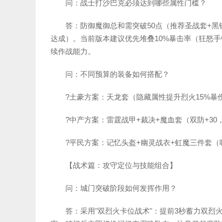
问：战士打沙巴克必须达到哪些属性门槛？
答：防御魔御总和需突破50点（推荐圣战套+黑
达成）。当前版本建议优先堆叠10%暴击率（狂怒手
续作战能力。
问：不同预算的装备如何搭配？
?土豪方案：天龙套（隐藏属性提升烈火15%暴
?中产方案：雷霆战甲+裁决+魔血套（双防+30，
?平民方案：记忆头盔+幽灵战衣+虹魔三件套（
【战术篇：攻守定位与技能组合】
问：城门突破阶段如何发挥作用？
答：采用"双烈火卡位战术"：提前3秒蓄力双烈