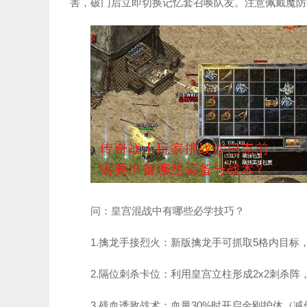
害，破门后立即切换记忆套召唤队友。注意佩戴魔防
问：皇宫混战中有哪些必学技巧？
1.擒龙手接烈火：新版擒龙手可抓取5格内目标
2.隔位刺杀卡位：利用皇宫立柱形成2x2刺杀
3.残血诱敌战术：血量30%时开启金刚护体（