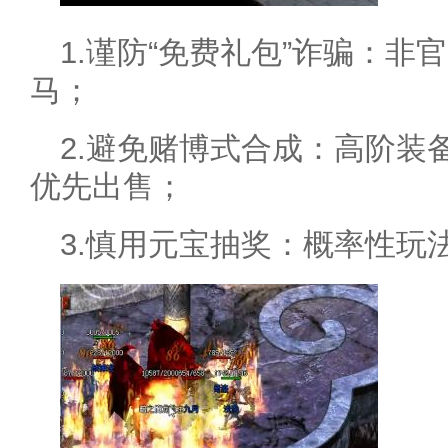
1.谨防“免费礼包”诈骗：
马；
2.避免赌博式合成：高阶装
优先出售；
3.慎用元宝抽奖：概率性玩