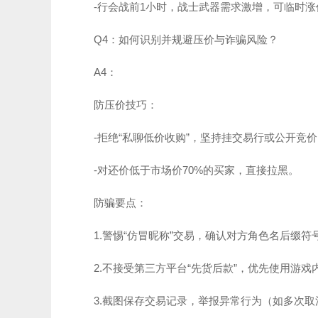
-行会战前1小时，战士武器需求激增，可临时涨
Q4：如何识别并规避压价与诈骗风险？
A4：
防压价技巧：
-拒绝“私聊低价收购”，坚持挂交易行或公开竞
-对还价低于市场价70%的买家，直接拉黑。
防骗要点：
1.警惕“仿冒昵称”交易，确认对方角色名后缀符
2.不接受第三方平台“先货后款”，优先使用游戏
3.截图保存交易记录，举报异常行为（如多次