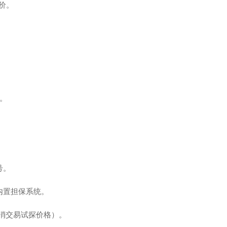
价。
价。
号。
内置担保系统。
取消交易试探价格）。