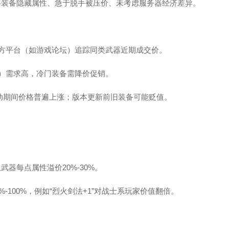
略装备隐藏属性、急于脱手被压价、未考虑服务器经济差异。
三方平台（如游戏论坛）追踪同类武器近期成交价。
刀）需求高，冷门装备需降价促销。
活动期间价格普遍上涨；版本更新前旧装备可能贬值。
武器每点属性溢价20%-30%。
-100%，例如“烈火剑法+1”对战士系玩家价值翻倍。