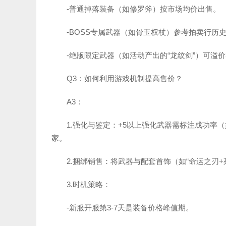
-普通掉落装备（如修罗斧）按市场均价出售。
-BOSS专属武器（如骨玉权杖）参考拍卖行历
-绝版限定武器（如活动产出的“龙纹剑”）可溢价3
Q3：如何利用游戏机制提高售价？
A3：
1.强化与鉴定：+5以上强化武器需标注成功率（如
家。
2.捆绑销售：将武器与配套首饰（如“命运之刃+
3.时机策略：
-新服开服第3-7天是装备价格峰值期。