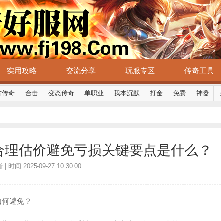
实用攻略
交流分享
玩服专区
传奇工具
古传奇
合击
变态传奇
单职业
我本沉默
打金
免费
神器
合理估价避免亏损关键要点是什么？
时间:2025-09-27 10:30:00
如何避免？