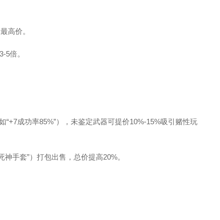
史最高价。
-5倍。
“+7成功率85%”），未鉴定武器可提价10%-15%吸引赌性玩
死神手套”）打包出售，总价提高20%。