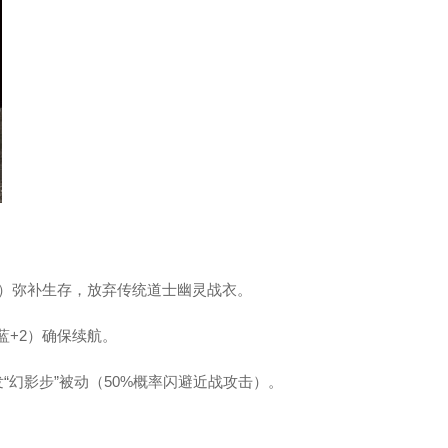
%）弥补生存，放弃传统道士幽灵战衣。
蓝+2）确保续航。
“幻影步”被动（50%概率闪避近战攻击）。