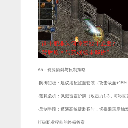
A5：资源倾斜与反制策略
-防御短板：建议搭配虹魔套装（攻击吸血+15
-蓝耗危机：佩戴雷霆护腕（攻击力1-3，每秒回
-反制手段：遭遇高敏捷刺客时，切换逍遥扇触发
打破职业桎梏的终极答案