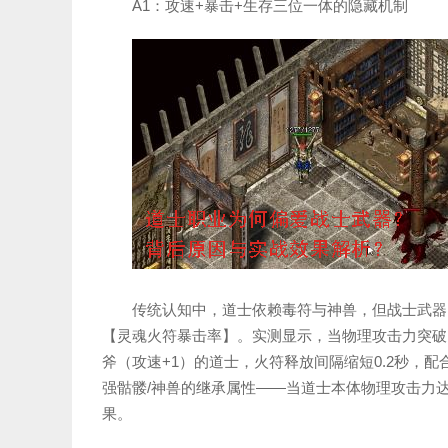
A1：攻速+暴击+生存三位一体的隐藏机制
传统认知中，道士依赖毒符与神兽，但战士武器
【灵魂火符暴击率】。实测显示，当物理攻击力突破1
斧（攻速+1）的道士，火符释放间隔缩短0.2秒，
强骷髅/神兽的继承属性——当道士本体物理攻击力达
果。