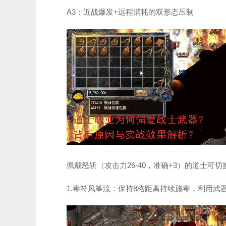
A3：近战爆发+远程消耗的双形态压制
佩戴怒斩（攻击力26-40，准确+3）的道士可
1.毒符风筝流：保持8格距离持续施毒，利用武