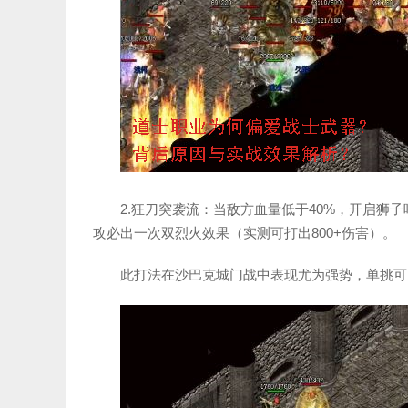
2.狂刀突袭流：当敌方血量低于40%，开启狮
攻必出一次双烈火效果（实测可打出800+伤害）。
此打法在沙巴克城门战中表现尤为强势，单挑可