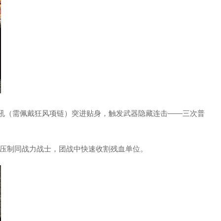
子吼（需佩戴狂风项链）突进贴身，触发武器隐藏连击——三次普
压制同战力战士，团战中快速收割残血单位。