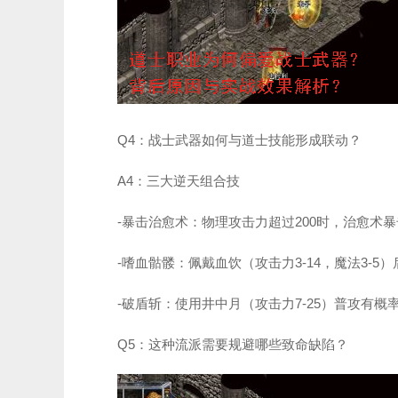
Q4：战士武器如何与道士技能形成联动？
A4：三大逆天组合技
-暴击治愈术：物理攻击力超过200时，治愈术
-嗜血骷髅：佩戴血饮（攻击力3-14，魔法3-
-破盾斩：使用井中月（攻击力7-25）普攻有
Q5：这种流派需要规避哪些致命缺陷？