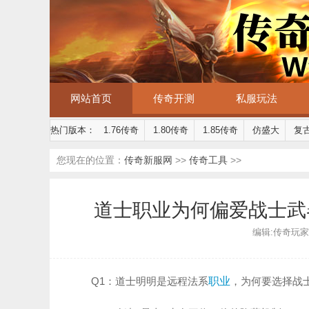
网站首页
传奇开测
私服玩法
热门版本：
1.76传奇
1.80传奇
1.85传奇
仿盛大
复
您现在的位置：
传奇新服网
>>
传奇工具
>>
道士职业为何偏爱战士武
编辑:传奇玩家 | 
Q1：道士明明是远程法系
职业
，为何要选择战